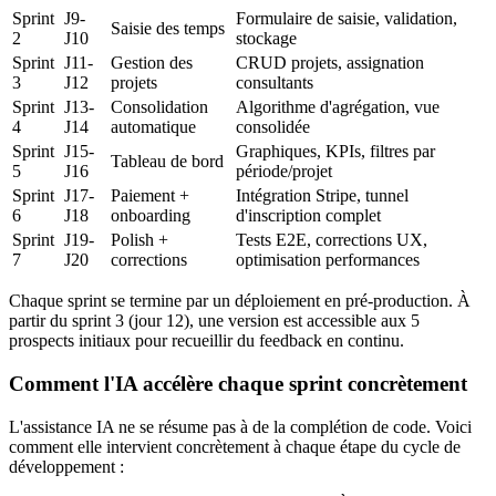
Sprint
J9-
Formulaire de saisie, validation,
Saisie des temps
2
J10
stockage
Sprint
J11-
Gestion des
CRUD projets, assignation
3
J12
projets
consultants
Sprint
J13-
Consolidation
Algorithme d'agrégation, vue
4
J14
automatique
consolidée
Sprint
J15-
Graphiques, KPIs, filtres par
Tableau de bord
5
J16
période/projet
Sprint
J17-
Paiement +
Intégration Stripe, tunnel
6
J18
onboarding
d'inscription complet
Sprint
J19-
Polish +
Tests E2E, corrections UX,
7
J20
corrections
optimisation performances
Chaque sprint se termine par un déploiement en pré-production. À
partir du sprint 3 (jour 12), une version est accessible aux 5
prospects initiaux pour recueillir du feedback en continu.
Comment l'IA accélère chaque sprint concrètement
L'assistance IA ne se résume pas à de la complétion de code. Voici
comment elle intervient concrètement à chaque étape du cycle de
développement :