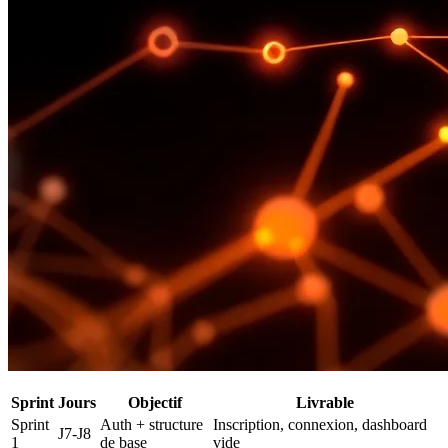
Sprint
Jours
Objectif
Livrable
Sprint
Auth + structure
Inscription, connexion, dashboard
J7-J8
1
de base
vide