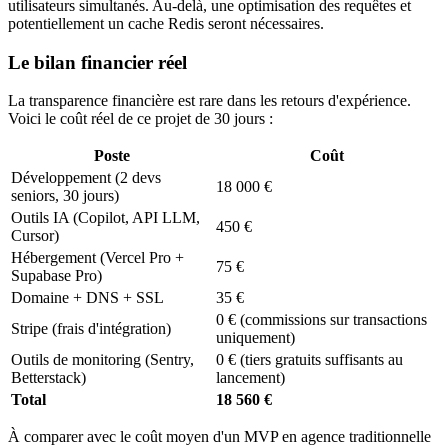
utilisateurs simultanés. Au-delà, une optimisation des requêtes et
potentiellement un cache Redis seront nécessaires.
Le bilan financier réel
La transparence financière est rare dans les retours d'expérience.
Voici le coût réel de ce projet de 30 jours :
Poste
Coût
Développement (2 devs
18 000 €
seniors, 30 jours)
Outils IA (Copilot, API LLM,
450 €
Cursor)
Hébergement (Vercel Pro +
75 €
Supabase Pro)
Domaine + DNS + SSL
35 €
0 € (commissions sur transactions
Stripe (frais d'intégration)
uniquement)
Outils de monitoring (Sentry,
0 € (tiers gratuits suffisants au
Betterstack)
lancement)
Total
18 560 €
À comparer avec le coût moyen d'un MVP en agence traditionnelle