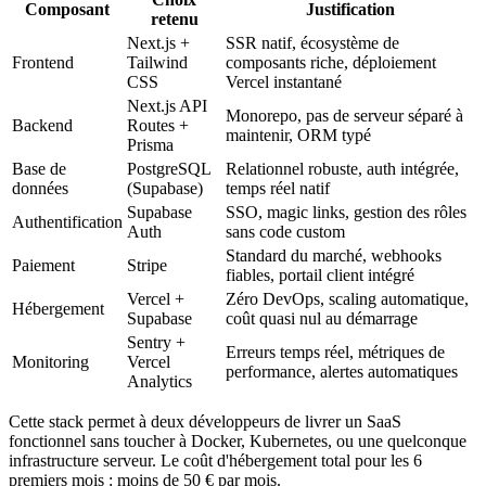
Composant
Justification
retenu
Next.js +
SSR natif, écosystème de
Frontend
Tailwind
composants riche, déploiement
CSS
Vercel instantané
Next.js API
Monorepo, pas de serveur séparé à
Backend
Routes +
maintenir, ORM typé
Prisma
Base de
PostgreSQL
Relationnel robuste, auth intégrée,
données
(Supabase)
temps réel natif
Supabase
SSO, magic links, gestion des rôles
Authentification
Auth
sans code custom
Standard du marché, webhooks
Paiement
Stripe
fiables, portail client intégré
Vercel +
Zéro DevOps, scaling automatique,
Hébergement
Supabase
coût quasi nul au démarrage
Sentry +
Erreurs temps réel, métriques de
Monitoring
Vercel
performance, alertes automatiques
Analytics
Cette stack permet à deux développeurs de livrer un SaaS
fonctionnel sans toucher à Docker, Kubernetes, ou une quelconque
infrastructure serveur. Le coût d'hébergement total pour les 6
premiers mois : moins de 50 € par mois.