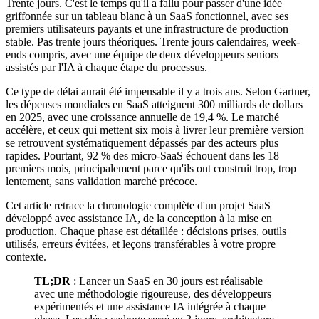
Trente jours. C'est le temps qu'il a fallu pour passer d'une idée
griffonnée sur un tableau blanc à un SaaS fonctionnel, avec ses
premiers utilisateurs payants et une infrastructure de production
stable. Pas trente jours théoriques. Trente jours calendaires, week-
ends compris, avec une équipe de deux développeurs seniors
assistés par l'IA à chaque étape du processus.
Ce type de délai aurait été impensable il y a trois ans. Selon Gartner,
les dépenses mondiales en SaaS atteignent 300 milliards de dollars
en 2025, avec une croissance annuelle de 19,4 %. Le marché
accélère, et ceux qui mettent six mois à livrer leur première version
se retrouvent systématiquement dépassés par des acteurs plus
rapides. Pourtant, 92 % des micro-SaaS échouent dans les 18
premiers mois, principalement parce qu'ils ont construit trop, trop
lentement, sans validation marché précoce.
Cet article retrace la chronologie complète d'un projet SaaS
développé avec assistance IA, de la conception à la mise en
production. Chaque phase est détaillée : décisions prises, outils
utilisés, erreurs évitées, et leçons transférables à votre propre
contexte.
TL;DR
: Lancer un SaaS en 30 jours est réalisable
avec une méthodologie rigoureuse, des développeurs
expérimentés et une assistance IA intégrée à chaque